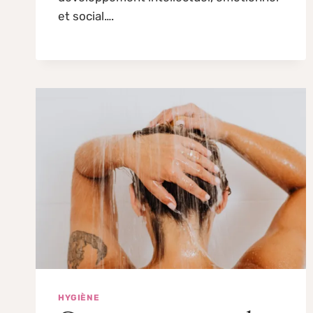
et social….
HYGIÈNE