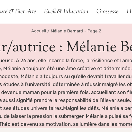
uté & Bien-être
Eveil & Education
Grossesse
H
Accueil
/
Mélanie Bernard
- Page 2
r/autrice : Mélanie B
euse. À 26 ans, elle incarne la force, la résilience et l’
nce, Mélanie a toujours été une âme créative et déterminé
deste, Mélanie a toujours su qu’elle devrait travailler du
s études à l’université, déterminée à réussir malgré les 
t devenue maman pour la première fois, accueillant son fi
ussi signifié prendre la responsabilité de l’élever seule
t ses études universitaires.Malgré les défis, Mélanie a pers
u de laisser la pression la submerger, Mélanie a puisé sa 
. Théo est devenu sa motivation, sa lumière dans les mo