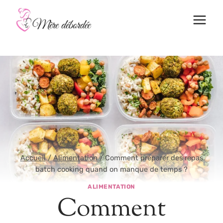
Aller
au
contenu
Accueil
/
Alimentation
/
Comment préparer des repas
batch cooking quand on manque de temps ?
ALIMENTATION
Comment