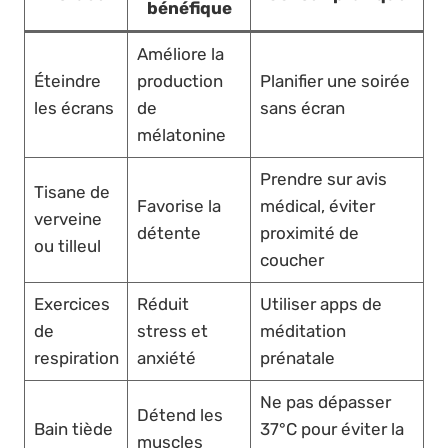
bénéfique
Améliore la
Éteindre
production
Planifier une soirée
les écrans
de
sans écran
mélatonine
Prendre sur avis
Tisane de
Favorise la
médical, éviter
verveine
détente
proximité de
ou tilleul
coucher
Exercices
Réduit
Utiliser apps de
de
stress et
méditation
respiration
anxiété
prénatale
Ne pas dépasser
Détend les
Bain tiède
37°C pour éviter la
muscles