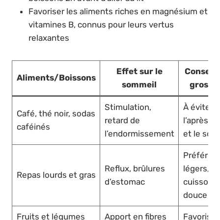
Favoriser les aliments riches en magnésium et
vitamines B, connus pour leurs vertus
relaxantes
Effet sur le
Conseil 
Aliments/Boissons
sommeil
grosse
Stimulation,
À éviter
Café, thé noir, sodas
retard de
l’après-m
caféinés
l’endormissement
et le soir
Préférer 
Reflux, brûlures
légers,
Repas lourds et gras
d’estomac
cuisson
douce
Fruits et légumes
Apport en fibres
Favoriser