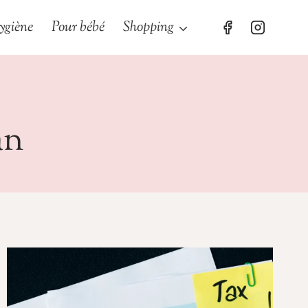
ygiène
Pour bébé
Shopping
an