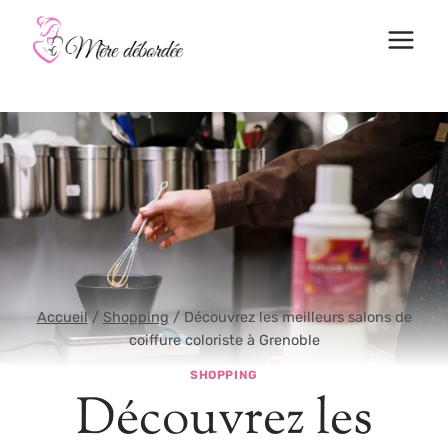
Aller
au
contenu
Accueil
/
Shopping
/
Découvrez les meilleurs salons de
coiffure coloriste à Grenoble
SHOPPING
Découvrez les