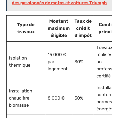
des passionnés de motos et voitures Triumph
Montant
Taux de
Type de
Conditi
maximum
crédit
travaux
principa
éligible
d’impôt
Travaux
15 000 €
réalisés pa
Isolation
par
30%
un
thermique
logement
professio
certifié R
Installatio
Installation
conforme 
chaudière
8 000 €
30%
normes
biomasse
énergétiq