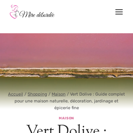
Aller
au
contenu
Accueil
/
Shopping
/
Maison
/
Vert Dolive : Guide complet
pour une maison naturelle, décoration, jardinage et
épicerie fine
MAISON
Vert Dolive :