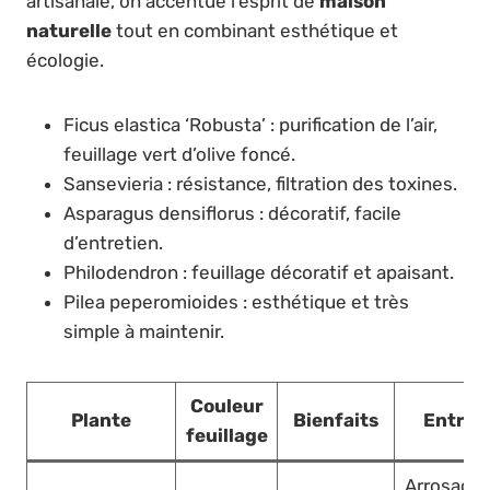
artisanale, on accentue l’esprit de
maison
naturelle
tout en combinant esthétique et
écologie.
Ficus elastica ‘Robusta’ : purification de l’air,
feuillage vert d’olive foncé.
Sansevieria : résistance, filtration des toxines.
Asparagus densiflorus : décoratif, facile
d’entretien.
Philodendron : feuillage décoratif et apaisant.
Pilea peperomioides : esthétique et très
simple à maintenir.
Couleur
Plante
Bienfaits
Entret
feuillage
Arrosage