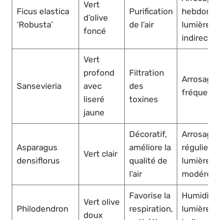
Vert
Ficus elastica
Purification
hebdomad
d’olive
‘Robusta’
de l’air
lumière
foncé
indirecte
Vert
profond
Filtration
Arrosage
Sansevieria
avec
des
fréquent
liseré
toxines
jaune
Décoratif,
Arrosage
Asparagus
améliore la
régulier,
Vert clair
densiflorus
qualité de
lumière
l’air
modérée
Favorise la
Humidité 
Vert olive
Philodendron
respiration,
lumière
doux