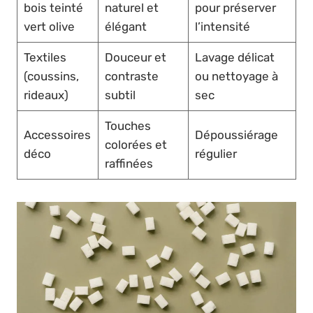
bois teinté
naturel et
pour préserver
vert olive
élégant
l’intensité
Textiles
Douceur et
Lavage délicat
(coussins,
contraste
ou nettoyage à
rideaux)
subtil
sec
Touches
Accessoires
Dépoussiérage
colorées et
déco
régulier
raffinées