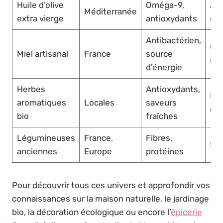
Huile d’olive
Oméga-9,
As
Méditerranée
extra vierge
antioxydants
cui
Antibactérien,
Go
Miel artisanal
France
source
rem
d’énergie
Herbes
Antioxydants,
Inf
aromatiques
Locales
saveurs
cui
bio
fraîches
Légumineuses
France,
Fibres,
Sou
anciennes
Europe
protéines
Pour découvrir tous ces univers et approfondir vos
connaissances sur la maison naturelle, le jardinage
bio, la décoration écologique ou encore l’
épicerie