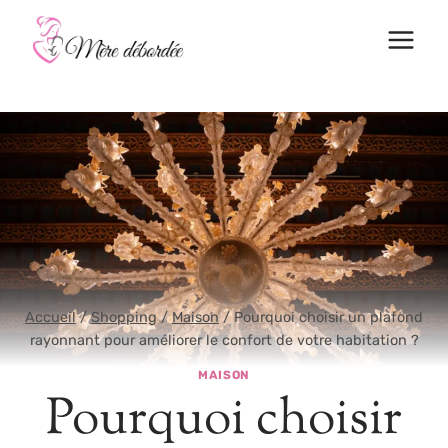
Aller
au
contenu
Accueil
/
Shopping
/
Maison
/
Pourquoi choisir un plafond
rayonnant pour améliorer le confort de votre habitation ?
MAISON
Pourquoi choisir