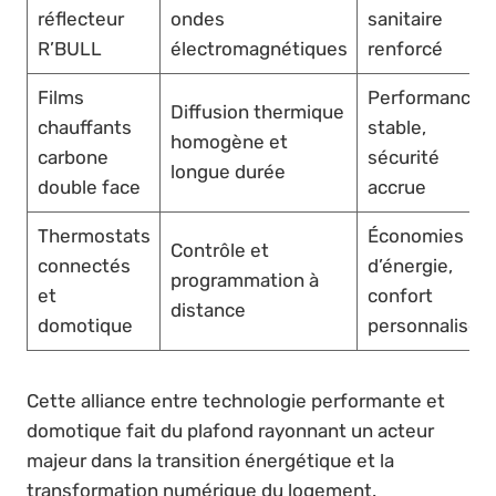
réflecteur
ondes
sanitaire
R’BULL
électromagnétiques
renforcé
Films
Performance
Diffusion thermique
chauffants
stable,
homogène et
carbone
sécurité
longue durée
double face
accrue
Thermostats
Économies
Contrôle et
connectés
d’énergie,
programmation à
et
confort
distance
domotique
personnalisé
Cette alliance entre technologie performante et
domotique fait du plafond rayonnant un acteur
majeur dans la transition énergétique et la
transformation numérique du logement.