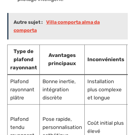
Autre sujet :
Villa comporta alma da
comporta
Type de
Avantages
plafond
Inconvénients
principaux
r
rayonnant
Plafond
Bonne inertie,
Installation
Ma
rayonnant
intégration
plus complexe
et
plâtre
discrète
et longue
cl
A
Plafond
Pose rapide,
m
Coût initial plus
tendu
personnalisation
bu
élevé