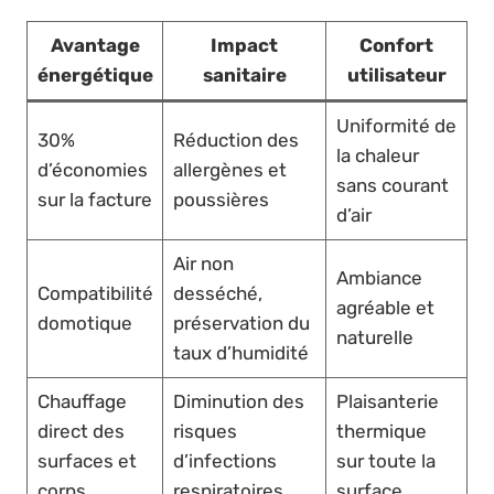
Avantage
Impact
Confort
énergétique
sanitaire
utilisateur
Uniformité de
30%
Réduction des
la chaleur
d’économies
allergènes et
sans courant
sur la facture
poussières
d’air
Air non
Ambiance
Compatibilité
desséché,
agréable et
domotique
préservation du
naturelle
taux d’humidité
Chauffage
Diminution des
Plaisanterie
direct des
risques
thermique
surfaces et
d’infections
sur toute la
corps
respiratoires
surface