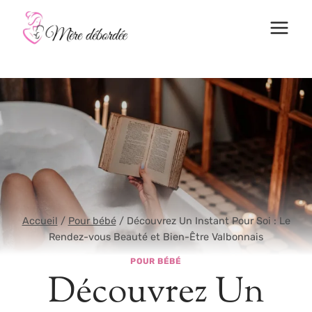
Aller
au
contenu
Accueil
/
Pour bébé
/
Découvrez Un Instant Pour Soi : Le
Rendez-vous Beauté et Bien-Être Valbonnais
POUR BÉBÉ
Découvrez Un