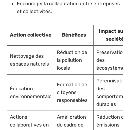
Encourager la collaboration entre entreprises
et collectivités.
Impact sur l
Action collective
Bénéfices
société
Réduction de
Préservation
Nettoyage des
la pollution
des
espaces naturels
locale
écosystèmes
Pérennisation
Formation de
Éducation
des
citoyens
environnementale
comportemen
responsables
durables
Actions
Amélioration
Réduction des
collaboratives en
du cadre de
émissions