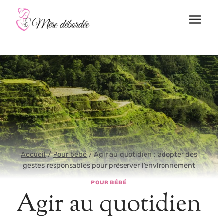
Aller
au
contenu
Accueil
/
Pour bébé
/
Agir au quotidien : adopter des
gestes responsables pour préserver l’environnement
POUR BÉBÉ
Agir au quotidien