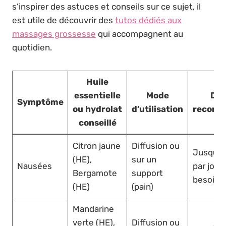
s’inspirer des astuces et conseils sur ce sujet, il
est utile de découvrir des
tutos dédiés aux
massages grossesse
qui accompagnent au
quotidien.
Huile
essentielle
Mode
Dur
Symptôme
ou hydrolat
d’utilisation
recom
conseillé
Citron jaune
Diffusion ou
Jusqu’à 
(HE),
sur un
Nausées
par jour
Bergamote
support
besoin
(HE)
(pain)
Mandarine
verte (HE),
Diffusion ou