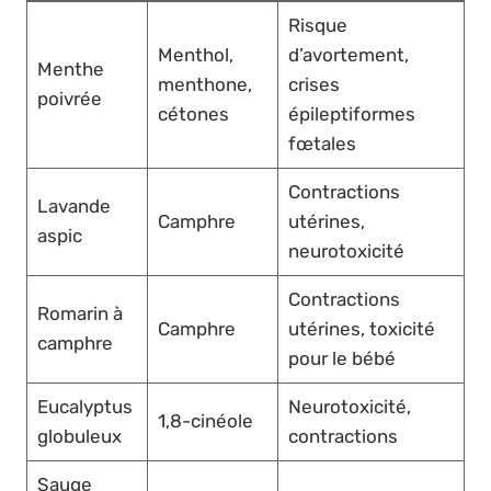
Risque
Menthol,
d’avortement,
Menthe
menthone,
crises
poivrée
cétones
épileptiformes
fœtales
Contractions
Lavande
Camphre
utérines,
aspic
neurotoxicité
Contractions
Romarin à
Camphre
utérines, toxicité
camphre
pour le bébé
Eucalyptus
Neurotoxicité,
1,8-cinéole
globuleux
contractions
Sauge