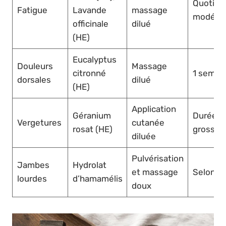
Quotidie
Fatigue
Lavande
massage
modéré
officinale
dilué
(HE)
Eucalyptus
Douleurs
Massage
citronné
1 semai
dorsales
dilué
(HE)
Application
Géranium
Durée
Vergetures
cutanée
rosat (HE)
grosses
diluée
Pulvérisation
Jambes
Hydrolat
et massage
Selon b
lourdes
d’hamamélis
doux