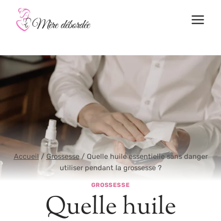
Aller
au
contenu
Accueil
/
Grossesse
/
Quelle huile essentielle sans danger
utiliser pendant la grossesse ?
GROSSESSE
Quelle huile