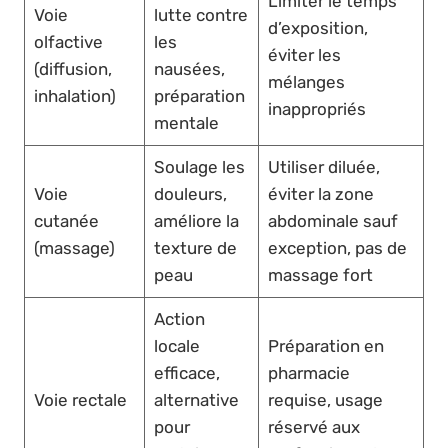
Limiter le temps
Voie
lutte contre
d’exposition,
olfactive
les
éviter les
(diffusion,
nausées,
mélanges
inhalation)
préparation
inappropriés
mentale
Soulage les
Utiliser diluée,
Voie
douleurs,
éviter la zone
cutanée
améliore la
abdominale sauf
(massage)
texture de
exception, pas de
peau
massage fort
Action
locale
Préparation en
efficace,
pharmacie
Voie rectale
alternative
requise, usage
pour
réservé aux