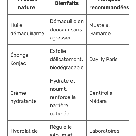
Bienfaits
naturel
recommandées
Démaquille en
Huile
Mustela,
douceur sans
démaquillante
Gamarde
agresser
Exfolie
Éponge
délicatement,
Daylily Paris
Konjac
biodégradable
Hydrate et
nourrit,
Crème
Centifolia,
renforce la
hydratante
Mádara
barrière
cutanée
Régule le
Hydrolat de
Laboratoires
sébum et