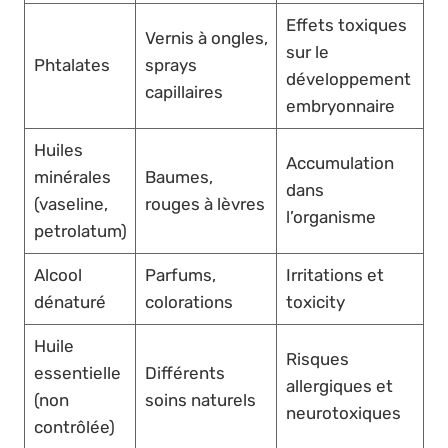
Effets toxiques
Vernis à ongles,
sur le
Phtalates
sprays
développement
capillaires
embryonnaire
Huiles
Accumulation
minérales
Baumes,
dans
(vaseline,
rouges à lèvres
l’organisme
petrolatum)
Alcool
Parfums,
Irritations et
dénaturé
colorations
toxicity
Huile
Risques
essentielle
Différents
allergiques et
(non
soins naturels
neurotoxiques
contrôlée)