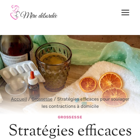
Aller
au
contenu
Accueil
/
Grossesse
/
Stratégies efficaces pour soulager
les contractions à domicile
GROSSESSE
Stratégies efficaces