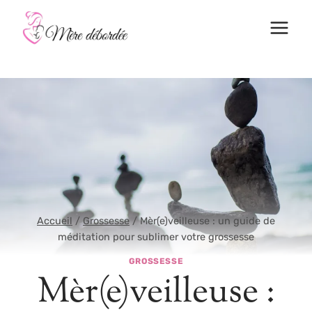
Aller
au
contenu
Accueil
/
Grossesse
/
Mèr(e)veilleuse : un guide de
méditation pour sublimer votre grossesse
GROSSESSE
Mèr(e)veilleuse :