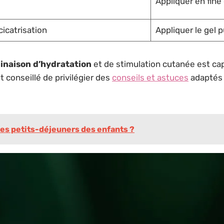
Appliquer en fine
cicatrisation
Appliquer le gel p
naison d’hydratation
et de stimulation cutanée est capi
est conseillé de privilégier des
conseils et astuces
adaptés 
 les petits-déjeuners des enfants ?