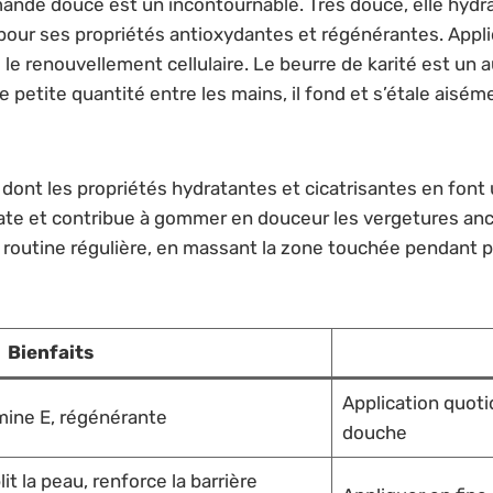
’amande douce est un incontournable. Très douce, elle hy
 pour ses propriétés antioxydantes et régénérantes. App
se le renouvellement cellulaire. Le beurre de karité est un
 petite quantité entre les mains, il fond et s’étale aiséme
a, dont les propriétés hydratantes et cicatrisantes en fo
ydrate et contribue à gommer en douceur les vergetures an
e routine régulière, en massant la zone touchée pendant p
Bienfaits
Application quoti
mine E, régénérante
douche
it la peau, renforce la barrière