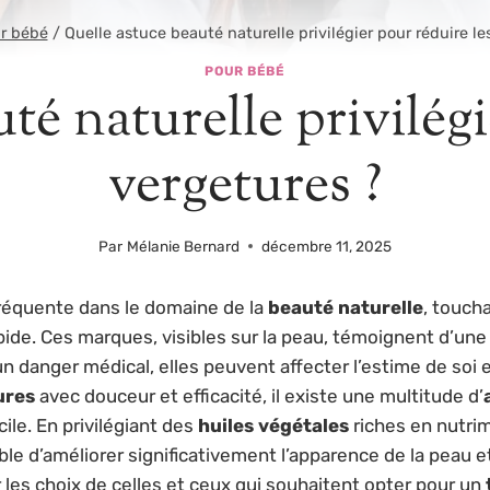
r bébé
/
Quelle astuce beauté naturelle privilégier pour réduire le
POUR BÉBÉ
té naturelle privilégi
vergetures ?
Par
Mélanie Bernard
décembre 11, 2025
réquente dans le domaine de la
beauté naturelle
, touch
de. Ces marques, visibles sur la peau, témoignent d’une p
cun danger médical, elles peuvent affecter l’estime de soi
ures
avec douceur et efficacité, il existe une multitude d’
le. En privilégiant des
huiles végétales
riches en nutri
sible d’améliorer significativement l’apparence de la peau 
r les choix de celles et ceux qui souhaitent opter pour un