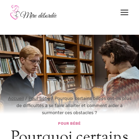
Aller
au
contenu
Accueil
/
Pour bébé
/
Pourquoi certains bébés ont-ils plus
de difficultés à se faire allaiter et comment aider à
surmonter ces obstacles ?
POUR BÉBÉ
Pourquoi certains