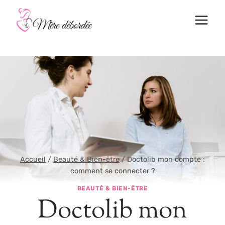
Aller
au
contenu
Accueil
/
Beauté & Bien-être
/
Doctolib mon compte :
comment se connecter ?
BEAUTÉ & BIEN-ÊTRE
Doctolib mon