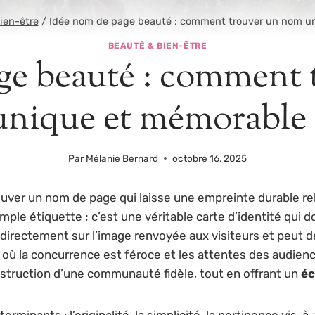
ien-être
/
Idée nom de page beauté : comment trouver un nom u
BEAUTÉ & BIEN-ÊTRE
ge beauté : comment
unique et mémorable 
Par
Mélanie Bernard
octobre 16, 2025
rouver un nom de page qui laisse une empreinte durable rel
e étiquette ; c’est une véritable carte d’identité qui doi
 directement sur l’image renvoyée aux visiteurs et peut 
5, où la concurrence est féroce et les attentes des aud
nstruction d’une communauté fidèle, tout en offrant un
éc
minants : l’originalité, la simplicité, la pertinence vis-à-