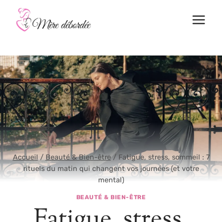
Aller
au
contenu
Accueil
/
Beauté & Bien-être
/
Fatigue, stress, sommeil : 7
rituels du matin qui changent vos journées (et votre
mental)
BEAUTÉ & BIEN-ÊTRE
Fatigue, stress,