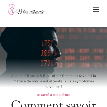
Aller
au
contenu
Accueil
/
Beauté & Bien-être
/
Comment savoir si la
matrice de l’ongle est atteinte : quels symptômes
surveiller ?
BEAUTÉ & BIEN-ÊTRE
Comment savoir