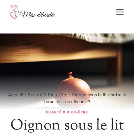
Aller
au
contenu
Accueil
/
Beauté & Bien-être
/
Oignon sous le lit contre la
toux : est-ce efficace ?
BEAUTÉ & BIEN-ÊTRE
Oignon sous le lit