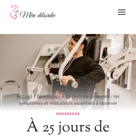
Aller
au
contenu
Accueil
/
Grossesse
/
À 25 jours de grossesse : les
symptômes et indicateurs essentiels à observer
GROSSESSE
À 25 jours de