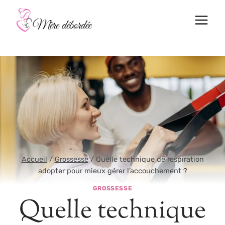
Aller
au
contenu
Accueil
/
Grossesse
/
Quelle technique de respiration
adopter pour mieux gérer l’accouchement ?
GROSSESSE
Quelle technique