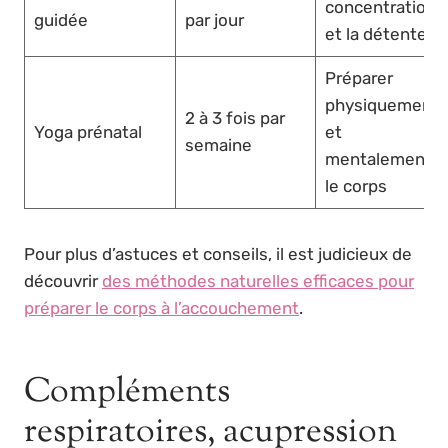
concentration
guidée
par jour
et la détente
Préparer
physiquement
2 à 3 fois par
Yoga prénatal
et
semaine
mentalement
le corps
Pour plus d’astuces et conseils, il est judicieux de
découvrir
des méthodes naturelles efficaces pour
préparer le corps à l’accouchement
.
Compléments
respiratoires, acupression