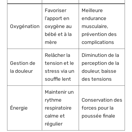
Favoriser
Meilleure
l’apport en
endurance
Oxygénation
oxygène au
musculaire,
bébé et à la
prévention des
mère
complications
Relâcher la
Diminution de la
Gestion de
tension et le
perception de la
la douleur
stress via un
douleur, baisse
souffle lent
des tensions
Maintenir un
rythme
Conservation des
Énergie
respiratoire
forces pour la
calme et
poussée finale
régulier