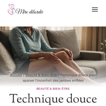
Aller
au
contenu
Accueil
/
Beauté & Bien-être
/
Technique douce pour
apaiser l’inconfort des jambes enflées
BEAUTÉ & BIEN-ÊTRE
Technique douce