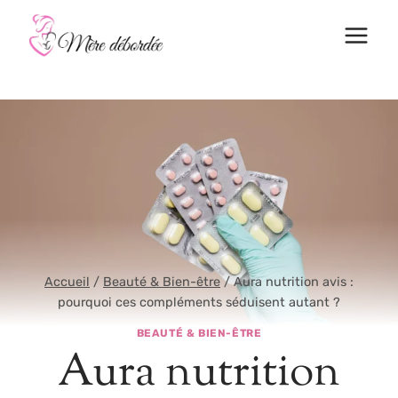
Aller
au
contenu
Accueil
/
Beauté & Bien-être
/
Aura nutrition avis :
pourquoi ces compléments séduisent autant ?
BEAUTÉ & BIEN-ÊTRE
Aura nutrition