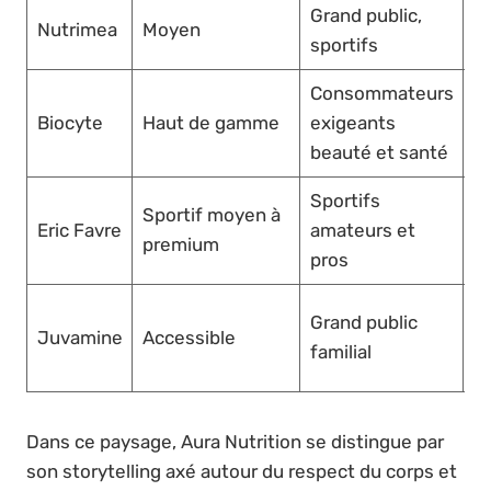
Grand public,
En
Nutrimea
Moyen
sportifs
p
Consommateurs
P
Biocyte
Haut de gamme
exigeants
p
beauté et santé
Sportifs
B
Sportif moyen à
Eric Favre
amateurs et
sp
premium
pros
li
G
Grand public
Juvamine
Accessible
di
familial
p
Dans ce paysage, Aura Nutrition se distingue par
son storytelling axé autour du respect du corps et