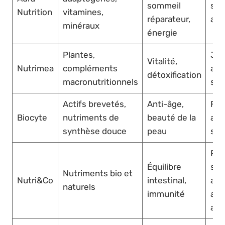
sommeil
str
Nutrition
vitamines,
réparateur,
act
minéraux
énergie
Plantes,
Je
Vitalité,
Nutrimea
compléments
adu
détoxification
macronutritionnels
spo
Actifs brevetés,
Anti-âge,
Fe
Biocyte
nutriments de
beauté de la
adu
synthèse douce
peau
sen
Pub
Équilibre
sen
Nutriments bio et
Nutri&Co
intestinal,
aux
naturels
immunité
alle
ali