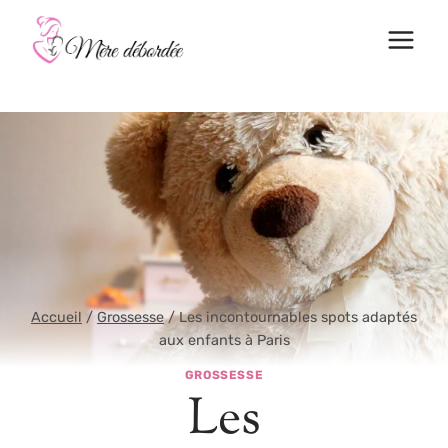
Aller
au
contenu
Accueil
/
Grossesse
/
Les incontournables spots adaptés
aux enfants à Paris
GROSSESSE
Les