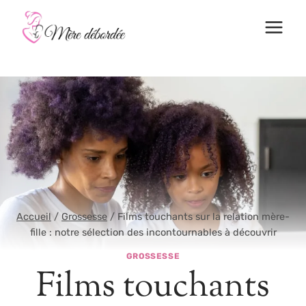
Aller
au
contenu
Accueil
/
Grossesse
/
Films touchants sur la relation mère-
fille : notre sélection des incontournables à découvrir
GROSSESSE
Films touchants