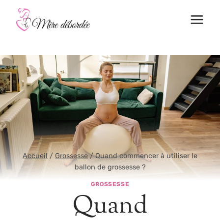
Aller
au
contenu
Accueil
/
Grossesse
/
Quand commencer à utiliser le
ballon de grossesse ?
GROSSESSE
Quand