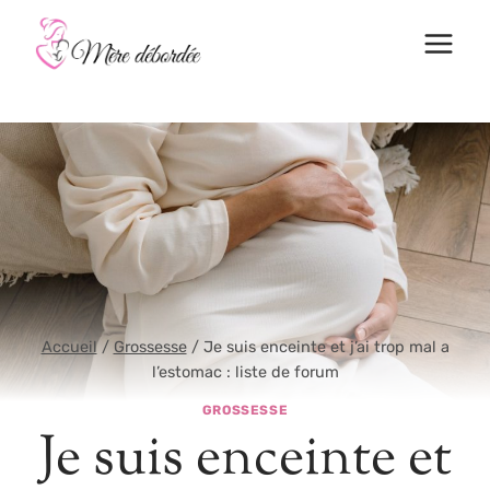
Aller
au
contenu
Accueil
/
Grossesse
/
Je suis enceinte et j’ai trop mal a
l’estomac : liste de forum
GROSSESSE
Je suis enceinte et