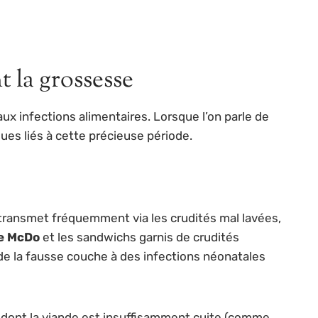
 la grossesse
x infections alimentaires. Lorsque l’on parle de
ues liés à cette précieuse période.
se transmet fréquemment via les crudités mal lavées,
e McDo
et les sandwichs garnis de crudités
de la fausse couche à des infections néonatales
r dont la viande est insuffisamment cuite (comme