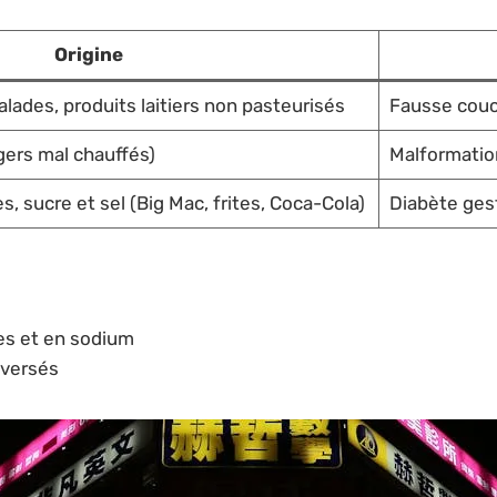
Origine
alades, produits laitiers non pasteurisés
Fausse couc
gers mal chauffés)
Malformatio
s, sucre et sel (Big Mac, frites, Coca-Cola)
Diabète gest
es et en sodium
oversés