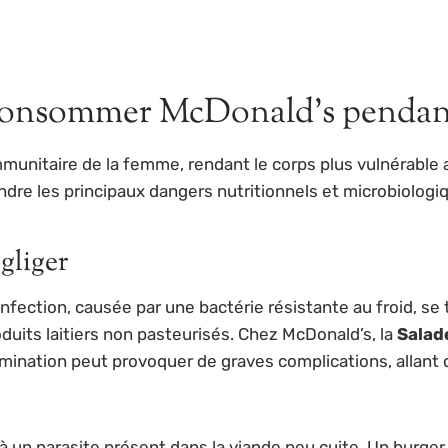
 consommer McDonald’s pendant
nitaire de la femme, rendant le corps plus vulnérable au
re les principaux dangers nutritionnels et microbiologiq
gliger
 infection, causée par une bactérie résistante au froid, 
duits laitiers non pasteurisés. Chez McDonald’s, la
Salad
amination peut provoquer de graves complications, allant 
à un parasite présent dans la viande peu cuite. Un burge