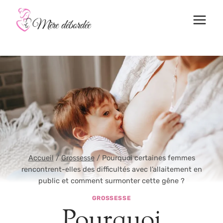
Aller
au
contenu
Accueil
/
Grossesse
/
Pourquoi certaines femmes
rencontrent-elles des difficultés avec l’allaitement en
public et comment surmonter cette gêne ?
GROSSESSE
Pourquoi