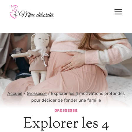
Aller
au
contenu
Accueil
/
Grossesse
/
Explorer les 4 motivations profondes
pour décider de fonder une famille
GROSSESSE
Explorer les 4