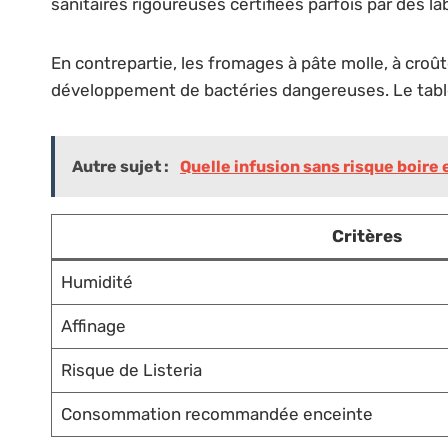
sanitaires rigoureuses certifiées parfois par des l
En contrepartie, les fromages à pâte molle, à croûte
développement de bactéries dangereuses. Le tablea
Autre sujet :
Quelle infusion sans risque boire 
Critères
Humidité
Affinage
Risque de Listeria
Consommation recommandée enceinte