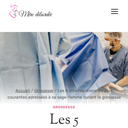
Aller
au
contenu
Accueil
/
Grossesse
/
Les 5 interrogations les plus
courantes adressées à sa sage-femme durant la grossesse
GROSSESSE
Les 5