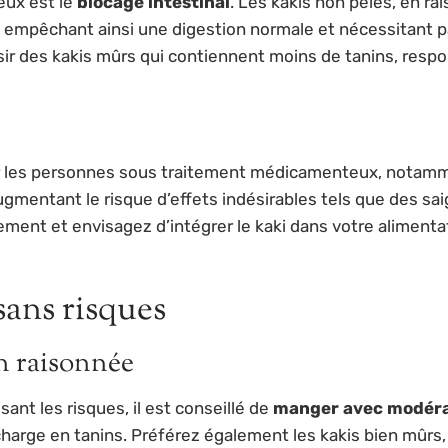
eux est le
blocage intestinal
. Les kakis non pelés, en ra
mpêchant ainsi une digestion normale et nécessitant parf
ir des kakis mûrs qui contiennent moins de tanins, respo
 les personnes sous traitement médicamenteux, notamme
gmentant le risque d’effets indésirables tels que des sa
ement et envisagez d’intégrer le kaki dans votre alimenta
ans risques
n raisonnée
sant les risques, il est conseillé de
manger avec modéra
 surcharge en tanins. Préférez également les kakis bien mû