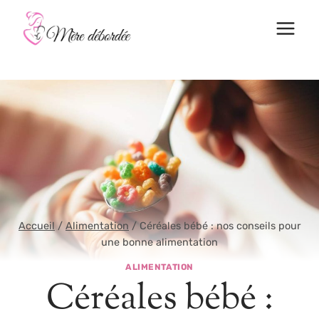
Aller
au
contenu
Accueil
/
Alimentation
/
Céréales bébé : nos conseils pour
une bonne alimentation
ALIMENTATION
Céréales bébé :