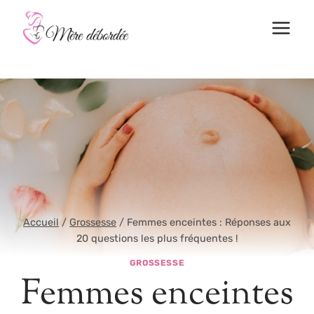
Aller
au
contenu
Accueil
/
Grossesse
/
Femmes enceintes : Réponses aux
20 questions les plus fréquentes !
GROSSESSE
Femmes enceintes