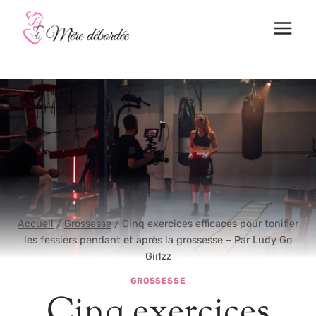
Aller
au
contenu
Accueil
/
Grossesse
/
Cinq exercices efficaces pour tonifier
les fessiers pendant et après la grossesse – Par Ludy Go
Girlzz
GROSSESSE
Cinq exercices