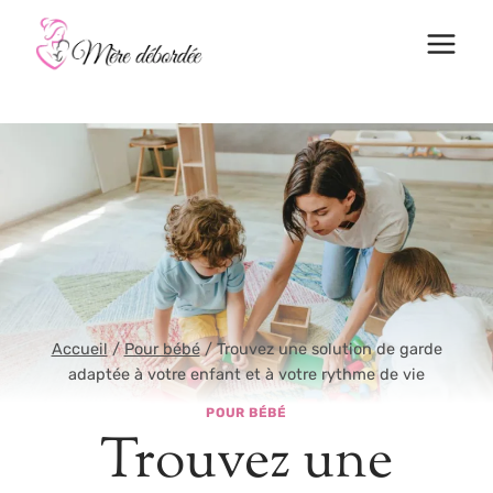
Aller
au
contenu
Accueil
/
Pour bébé
/
Trouvez une solution de garde
adaptée à votre enfant et à votre rythme de vie
POUR BÉBÉ
Trouvez une