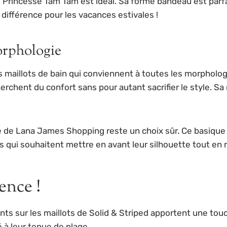
 Princesse Tam Tam est idéal. Sa forme bandeau est parfa
a différence pour les vacances estivales !
orphologie
s maillots de bain qui conviennent à toutes les morphologi
cherchent du confort sans pour autant sacrifier le style. S
uge de Lana James Shopping reste un choix sûr. Ce basique
s qui souhaitent mettre en avant leur silhouette tout en re
rence !
lants sur les maillots de Solid & Striped apportent une to
 à leur tenue de plage.