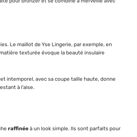
ite pour bronzer et se combine à merveille avec
es. Le maillot de Yse Lingerie, par exemple, en
a matière texturée évoque la beauté insulaire
 et intemporel, avec sa coupe taille haute, donne
stant à l’aise.
uche
raffinée
à un look simple. Ils sont parfaits pour