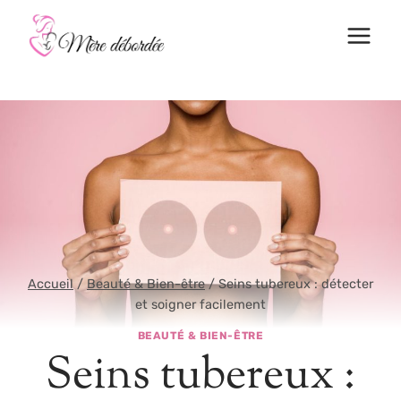
Aller
au
contenu
Accueil
/
Beauté & Bien-être
/
Seins tubereux : détecter
et soigner facilement
BEAUTÉ & BIEN-ÊTRE
Seins tubereux :