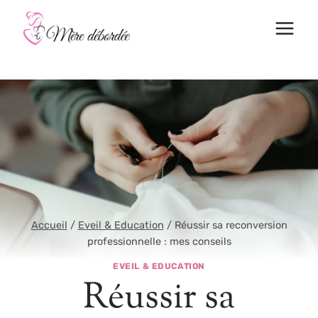
Aller
au
contenu
Accueil
/
Eveil & Education
/
Réussir sa reconversion
professionnelle : mes conseils
EVEIL & EDUCATION
Réussir sa