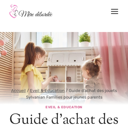
Aller
au
contenu
Accueil
/
Eveil & Education
/
Guide d’achat des jouets
Sylvanian Families pour jeunes parents
EVEIL & EDUCATION
Guide d’achat des