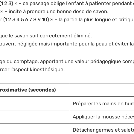
(1 2 3) » – ce passage oblige l’enfant à patienter pendant 
) » – incite à prendre une bonne dose de savon.
er (1 2 3 4 5 6 7 8 9 10) » – la partie la plus longue et crit
r que le savon soit correctement éliminé.
souvent négligée mais importante pour la peau et éviter la
e du comptage, apportant une valeur pédagogique complé
cer l’aspect kinesthésique.
roximative (secondes)
Préparer les mains en hum
Appliquer la mousse néces
Détacher germes et salet