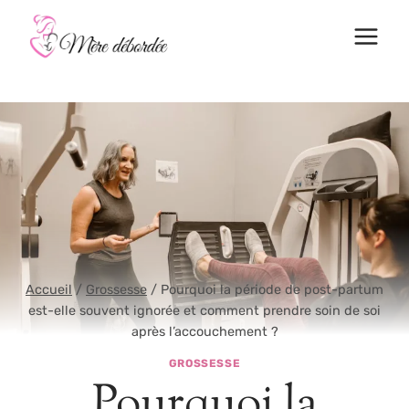
Aller
au
contenu
Accueil
/
Grossesse
/
Pourquoi la période de post-partum
est-elle souvent ignorée et comment prendre soin de soi
après l’accouchement ?
GROSSESSE
Pourquoi la