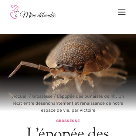
Aller
au
contenu
Accueil
/
Grossesse
/
L’épopée des punaises de lit : Un
récit entre désenchantement et renaissance de notre
espace de vie, par Victoire
GROSSESSE
L’épopée des