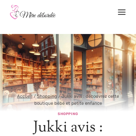
Aller
au
contenu
Accueil
/
Shopping
/
Jukki avis : découvrez cette
boutique bébé et petite enfance
SHOPPING
Jukki avis :