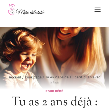
Aller
au
contenu
Accueil
/
Pour bébé
/
Tu as 2 ans déjà : petit bilan avec
bébé
POUR BÉBÉ
Tu as 2 ans déjà :