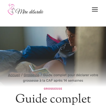
Aller
au
contenu
Accueil
/
Grossesse
/
Guide complet pour déclarer votre
grossesse à la CAF après 14 semaines
GROSSESSE
Guide complet