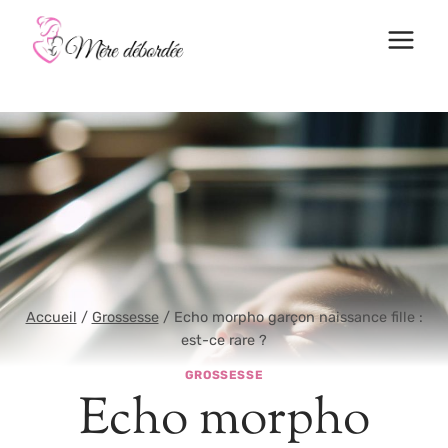
Aller
au
contenu
Accueil
/
Grossesse
/
Echo morpho garçon naissance fille :
est-ce rare ?
GROSSESSE
Echo morpho